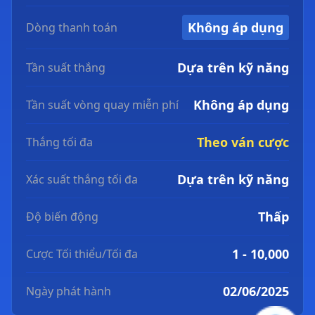
Không áp dụng
Dòng thanh toán
Dựa trên kỹ năng
Tần suất thắng
Không áp dụng
Tần suất vòng quay miễn phí
Theo ván cược
Thắng tối đa
Dựa trên kỹ năng
Xác suất thắng tối đa
Thấp
Độ biến động
1 - 10,000
Cược Tối thiểu/Tối đa
02/06/2025
Ngày phát hành