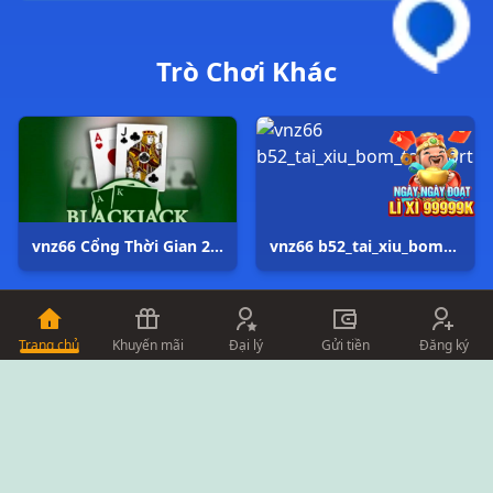
Trò Chơi Khác
vnz66 Cổng Thời Gian 2024
vnz66 b52_tai_xiu_bom_tan_portrait
Trang chủ
Khuyến mãi
Đại lý
Gửi tiền
Đăng ký