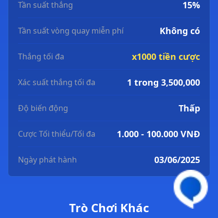
15%
Tần suất thắng
Không có
Tần suất vòng quay miễn phí
x1000 tiền cược
Thắng tối đa
1 trong 3,500,000
Xác suất thắng tối đa
Thấp
Độ biến động
1.000 - 100.000 VNĐ
Cược Tối thiểu/Tối đa
03/06/2025
Ngày phát hành
Trò Chơi Khác