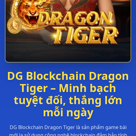
DG Blockchain Dragon
Tiger – Minh bạch
tuyệt đối, thắng lớn
mỗi ngày
DG Blockchain Dragon Tiger là sản phẩm game bài
mới lạ sử dụng công nghệ blockchain đảm bảo tính