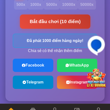
500x
1000x
5000x
10000x
50000x
Bắt đầu chơi (10 điểm)
Đã phát 1000 điểm hàng ngày!
Chia sẻ có thể nhận thêm điểm
Facebook
WhatsApp
Telegram
Instagram